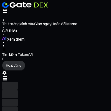
Thị trường
Vĩnh cửu
Giao ngay
Hoán đổi
Meme
Giới thiệu
Xem thêm
Tìm kiếm Token/Ví
/
Hoạt động