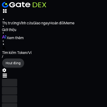
Thị trường
Vĩnh cửu
Giao ngay
Hoán đổi
Meme
Giới thiệu
Xem thêm
Tìm kiếm Token/Ví
/
Hoạt động