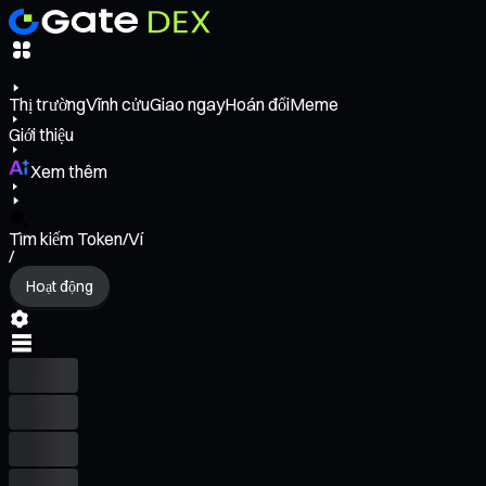
Thị trường
Vĩnh cửu
Giao ngay
Hoán đổi
Meme
Giới thiệu
Xem thêm
Tìm kiếm Token/Ví
/
Hoạt động