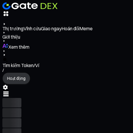
Thị trường
Vĩnh cửu
Giao ngay
Hoán đổi
Meme
Giới thiệu
Xem thêm
Tìm kiếm Token/Ví
/
Hoạt động