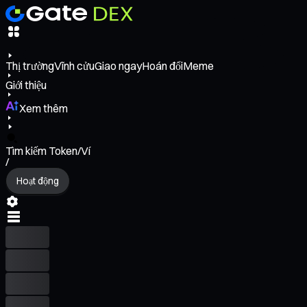
Thị trường
Vĩnh cửu
Giao ngay
Hoán đổi
Meme
Giới thiệu
Xem thêm
Tìm kiếm Token/Ví
/
Hoạt động