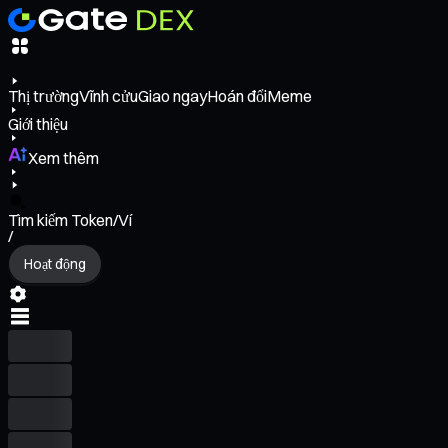
Thị trường
Vĩnh cửu
Giao ngay
Hoán đổi
Meme
Giới thiệu
Xem thêm
Tìm kiếm Token/Ví
/
Hoạt động