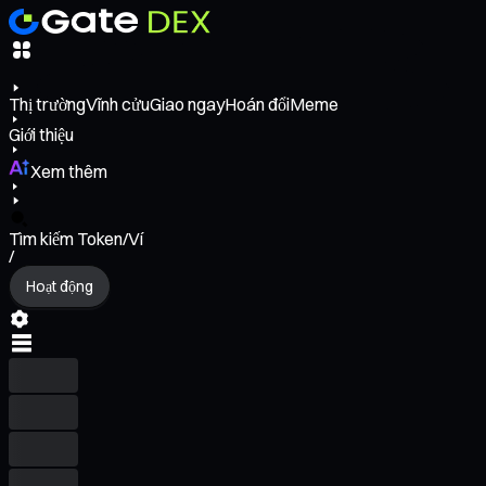
Thị trường
Vĩnh cửu
Giao ngay
Hoán đổi
Meme
Giới thiệu
Xem thêm
Tìm kiếm Token/Ví
/
Hoạt động