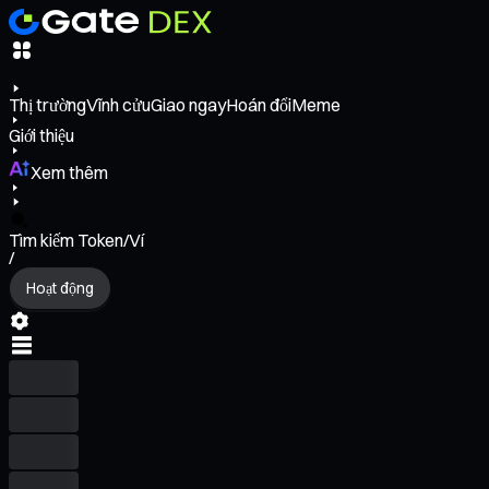
Thị trường
Vĩnh cửu
Giao ngay
Hoán đổi
Meme
Giới thiệu
Xem thêm
Tìm kiếm Token/Ví
/
Hoạt động