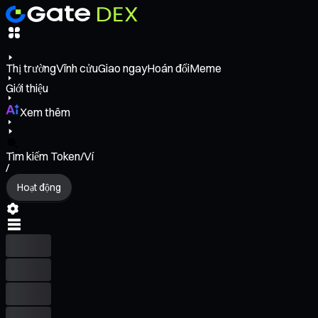
Thị trường
Vĩnh cửu
Giao ngay
Hoán đổi
Meme
Giới thiệu
Xem thêm
Tìm kiếm Token/Ví
/
Hoạt động