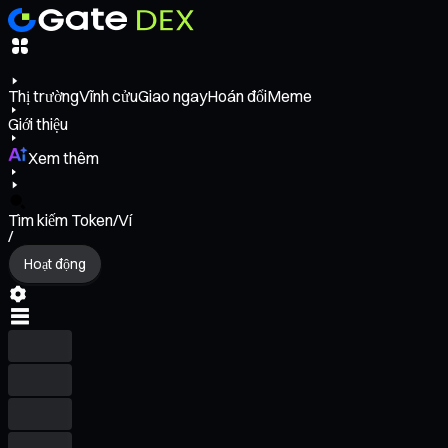
Thị trường
Vĩnh cửu
Giao ngay
Hoán đổi
Meme
Giới thiệu
Xem thêm
Tìm kiếm Token/Ví
/
Hoạt động