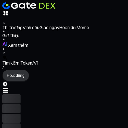
Thị trường
Vĩnh cửu
Giao ngay
Hoán đổi
Meme
Giới thiệu
Xem thêm
Tìm kiếm Token/Ví
/
Hoạt động