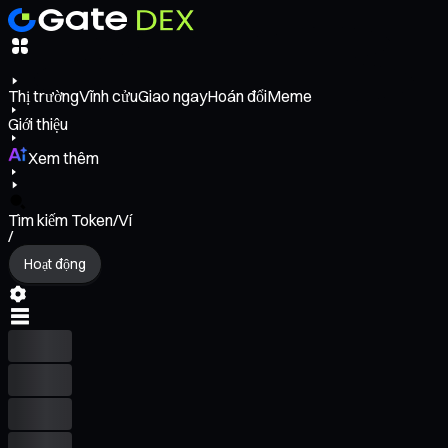
Thị trường
Vĩnh cửu
Giao ngay
Hoán đổi
Meme
Giới thiệu
Xem thêm
Tìm kiếm Token/Ví
/
Hoạt động