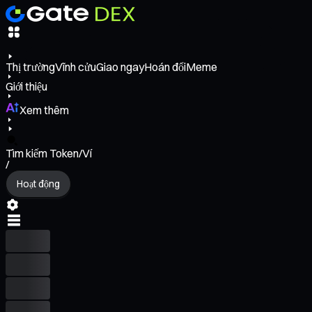
Thị trường
Vĩnh cửu
Giao ngay
Hoán đổi
Meme
Giới thiệu
Xem thêm
Tìm kiếm Token/Ví
/
Hoạt động