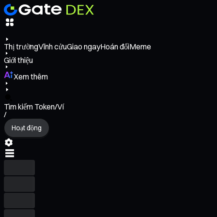
Thị trường
Vĩnh cửu
Giao ngay
Hoán đổi
Meme
Giới thiệu
Xem thêm
Tìm kiếm Token/Ví
/
Hoạt động