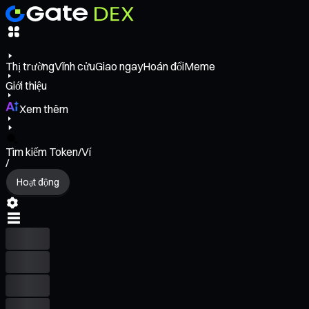
Thị trường
Vĩnh cửu
Giao ngay
Hoán đổi
Meme
Giới thiệu
Xem thêm
Tìm kiếm Token/Ví
/
Hoạt động