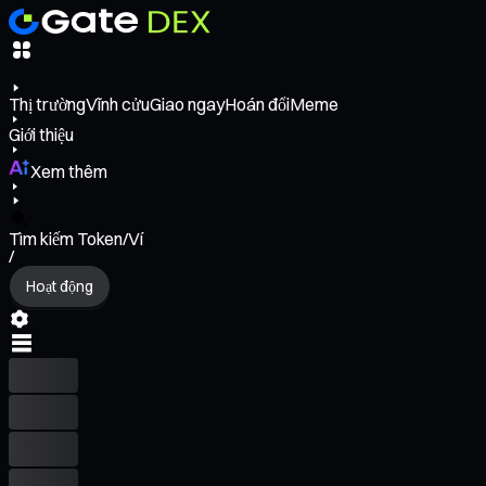
Thị trường
Vĩnh cửu
Giao ngay
Hoán đổi
Meme
Giới thiệu
Xem thêm
Tìm kiếm Token/Ví
/
Hoạt động