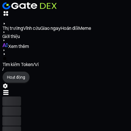
Thị trường
Vĩnh cửu
Giao ngay
Hoán đổi
Meme
Giới thiệu
Xem thêm
Tìm kiếm Token/Ví
/
Hoạt động