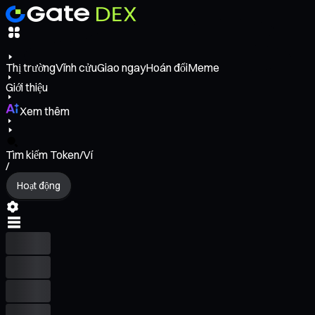
Thị trường
Vĩnh cửu
Giao ngay
Hoán đổi
Meme
Giới thiệu
Xem thêm
Tìm kiếm Token/Ví
/
Hoạt động