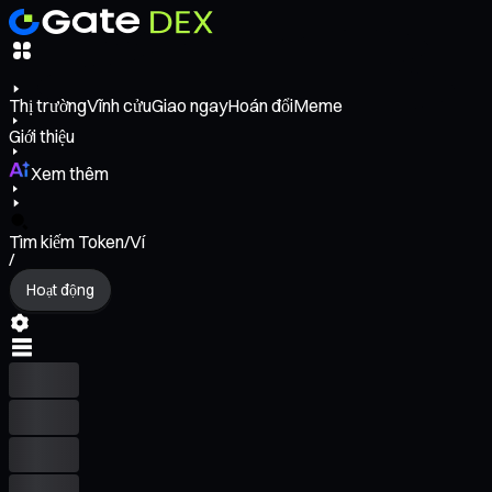
Thị trường
Vĩnh cửu
Giao ngay
Hoán đổi
Meme
Giới thiệu
Xem thêm
Tìm kiếm Token/Ví
/
Hoạt động