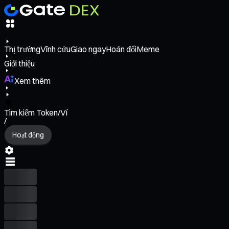
Thị trường
Vĩnh cửu
Giao ngay
Hoán đổi
Meme
Giới thiệu
Xem thêm
Tìm kiếm Token/Ví
/
Hoạt động