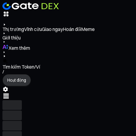
Thị trường
Vĩnh cửu
Giao ngay
Hoán đổi
Meme
Giới thiệu
Xem thêm
Tìm kiếm Token/Ví
/
Hoạt động