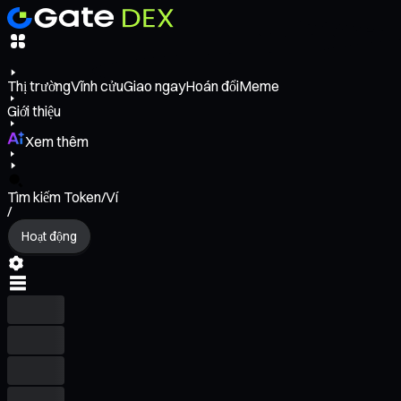
Thị trường
Vĩnh cửu
Giao ngay
Hoán đổi
Meme
Giới thiệu
Xem thêm
Tìm kiếm Token/Ví
/
Hoạt động