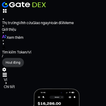
Thị trường
Vĩnh cửu
Giao ngay
Hoán đổi
Meme
Giới thiệu
Xem thêm
Tìm kiếm Token/Ví
/
Hoạt động
Ví
Chi tiết