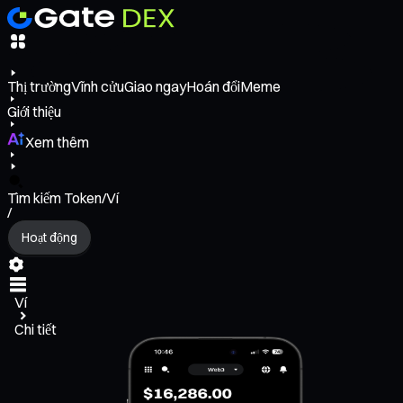
Thị trường
Vĩnh cửu
Giao ngay
Hoán đổi
Meme
Giới thiệu
Xem thêm
Tìm kiếm Token/Ví
/
Hoạt động
Ví
Chi tiết