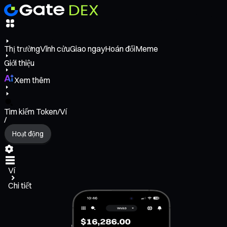
Thị trường
Vĩnh cửu
Giao ngay
Hoán đổi
Meme
Giới thiệu
Xem thêm
Tìm kiếm Token/Ví
/
Hoạt động
Ví
Chi tiết