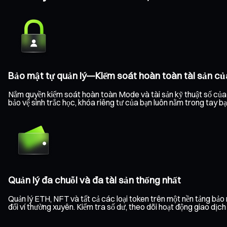
Bảo mật tự quản lý—Kiểm soát hoàn toàn tài sản củ
Nắm quyền kiểm soát hoàn toàn Mode và tài sản kỹ thuật số của b
bảo vệ sinh trắc học, khóa riêng tư của bạn luôn nằm trong tay b
Quản lý đa chuỗi và đa tài sản thống nhất
Quản lý ETH, NFT và tất cả các loại token trên một nền tảng bả
đổi ví thường xuyên. Kiểm tra số dư, theo dõi hoạt động giao dịc