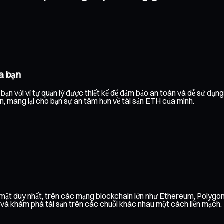
a bạn
ạn với ví tự quản lý được thiết kế để đảm bảo an toàn và dễ sử dụn
ạn, mang lại cho bạn sự an tâm hơn về tài sản ETH của mình.
o mật duy nhất, trên các mạng blockchain lớn như Ethereum, Polyg
h và khám phá tài sản trên các chuỗi khác nhau một cách liền mạch.