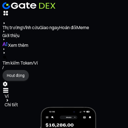
Thị trường
Vĩnh cửu
Giao ngay
Hoán đổi
Meme
Giới thiệu
Xem thêm
Tìm kiếm Token/Ví
/
Hoạt động
Ví
Chi tiết