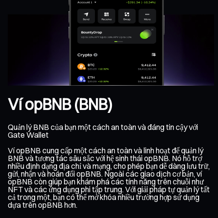
Ví opBNB (BNB)
Quản lý BNB của bạn một cách an toàn và đáng tin cậy với
Gate Wallet
Ví opBNB cung cấp một cách an toàn và linh hoạt để quản lý
BNB và tương tác sâu sắc với hệ sinh thái opBNB. Nó hỗ trợ
nhiều định dạng địa chỉ và mạng, cho phép bạn dễ dàng lưu trữ,
gửi, nhận và hoán đổi opBNB. Ngoài các giao dịch cơ bản, ví
opBNB còn giúp bạn khám phá các tính năng trên chuỗi như
NFT và các ứng dụng phi tập trung. Với giải pháp tự quản lý tất
cả trong một, bạn có thể mở khóa nhiều trường hợp sử dụng
dựa trên opBNB hơn.