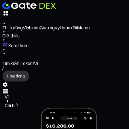
Thị trường
Vĩnh cửu
Giao ngay
Hoán đổi
Meme
Giới thiệu
Xem thêm
Tìm kiếm Token/Ví
/
Hoạt động
Ví
Chi tiết