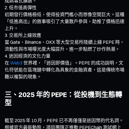
成病毒式擴散。
低市值高彈性
初期發行價格極低，使得投資門檻小而想像空間巨大。這種
「低進高出」的敘事吸引了大量散戶參與，助推了價格迅速
上升。
交易所上線效應
當 Gate、Binance、OKX 等大型交易所陸續上線 PEPE 時，
流動性與市場曝光度大幅提升，進一步點燃了炒作熱潮。
迷因經濟的文化力量
在
Web3
世界裡，「迷因即價值」。PEPE 的成功說明，文
化符號能在區塊鏈中轉化為具象的金融資產，這是傳統市場
難以複製的現象。
三、2025 年的 PEPE：從投機到生態轉
型
截至 2025 年 10 月，PEPE 已不再僅僅是迷因幣的代名詞。
根據官方最新動態，項目團隊正推動 PEPEChain 測試網上