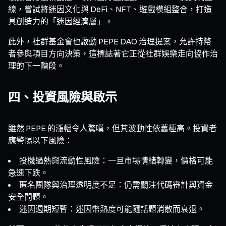
線，嘗試將迷因文化與 DeFi、NFT、遊戲模組整合，打造
具創造力的「迷因經濟層」。
此外，社群基金會也啟動 PEPE DAO 治理提案，允許持幣
者參與項目方向決策，這標誌著它正從社群娛樂走向協作治
理的下一階段。
四、投資風險與啟示
雖然 PEPE 的漲幅令人驚嘆，但其波動性依舊極高。投資者
應警惕以下風險：
投機過熱與流動性風險：一旦市場情緒轉變，價格可能
急速下跌。
匿名團隊與治理透明度不足：仍需關注代碼審計與資金
安全問題。
迷因週期短暫：迷因幣熱度可能隨話題消散而衰退。