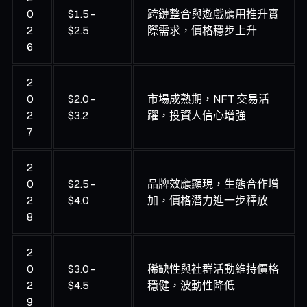
0
$1.5 –
跨鏈整合與遊戲應用推升實
2
$2.5
際需求，價格穩步上升
6
2
0
$2.0 –
市場成熟期，NFT 交易活
2
$3.2
躍，投資人信心增強
7
2
0
$2.5 –
品牌效應顯現，生態合作增
2
$4.0
加，價格潛力進一步釋放
8
2
0
$3.0 –
稀缺性與社群活動維持價格
2
$4.5
穩健，波動性降低
9