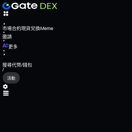
市場
合約
現貨
兌換
Meme
邀請
更多
搜尋代幣/錢包
/
活動