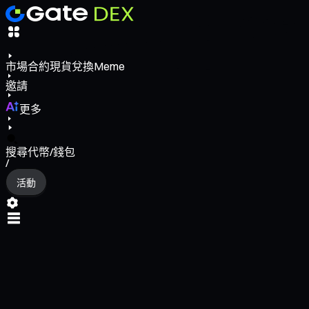
市場
合約
現貨
兌換
Meme
邀請
更多
搜尋代幣/錢包
/
活動