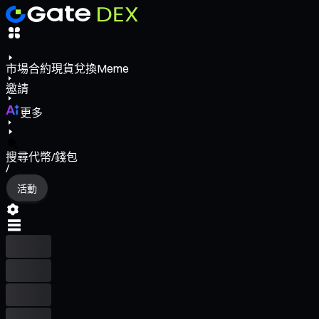
市場
合約
現貨
兌換
Meme
邀請
更多
搜尋代幣/錢包
/
活動