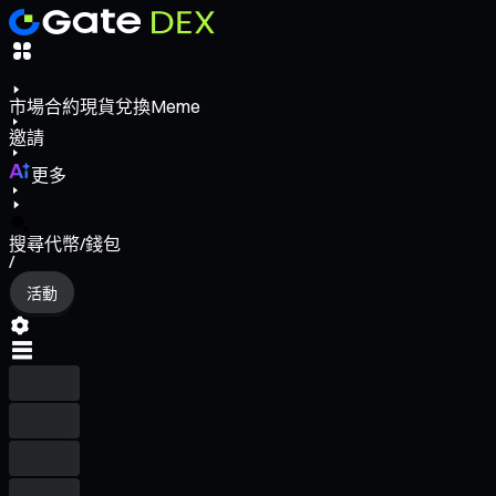
市場
合約
現貨
兌換
Meme
邀請
更多
搜尋代幣/錢包
/
活動