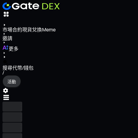
市場
合約
現貨
兌換
Meme
邀請
更多
搜尋代幣/錢包
/
活動