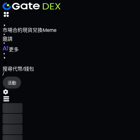
市場
合約
現貨
兌換
Meme
邀請
更多
搜尋代幣/錢包
/
活動