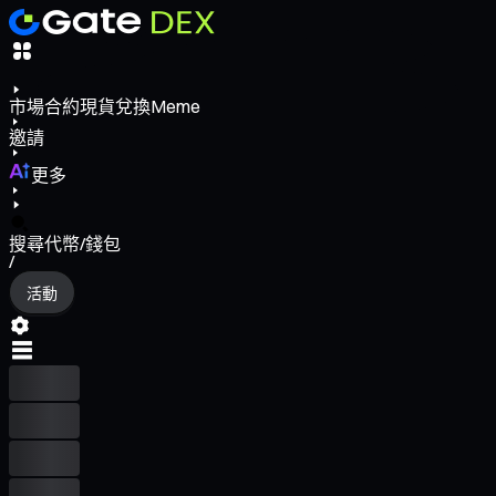
市場
合約
現貨
兌換
Meme
邀請
更多
搜尋代幣/錢包
/
活動