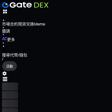
市場
合約
現貨
兌換
Meme
邀請
更多
搜尋代幣/錢包
/
活動