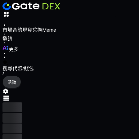
市場
合約
現貨
兌換
Meme
邀請
更多
搜尋代幣/錢包
/
活動