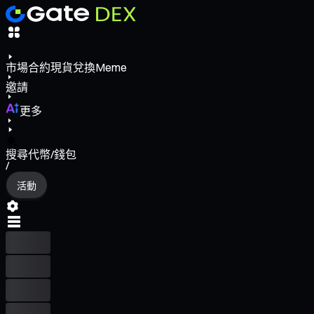
市場
合約
現貨
兌換
Meme
邀請
更多
搜尋代幣/錢包
/
活動