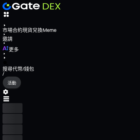
市場
合約
現貨
兌換
Meme
邀請
更多
搜尋代幣/錢包
/
活動