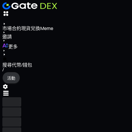
市場
合約
現貨
兌換
Meme
邀請
更多
搜尋代幣/錢包
/
活動