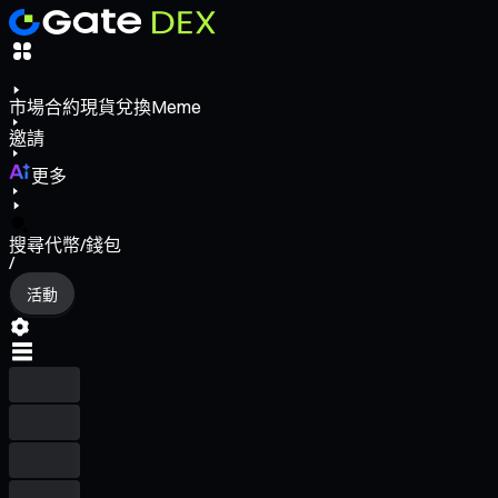
市場
合約
現貨
兌換
Meme
邀請
更多
搜尋代幣/錢包
/
活動