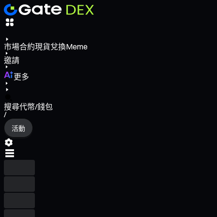
市場
合約
現貨
兌換
Meme
邀請
更多
搜尋代幣/錢包
/
活動