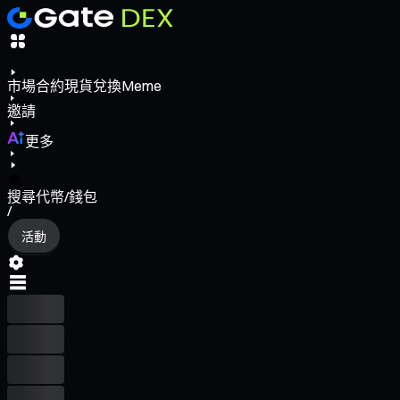
市場
合約
現貨
兌換
Meme
邀請
更多
搜尋代幣/錢包
/
活動