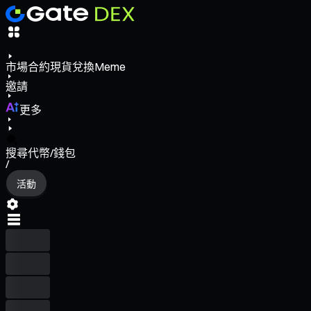
市場
合約
現貨
兌換
Meme
邀請
更多
搜尋代幣/錢包
/
活動