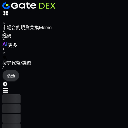
市場
合約
現貨
兌換
Meme
邀請
更多
搜尋代幣/錢包
/
活動