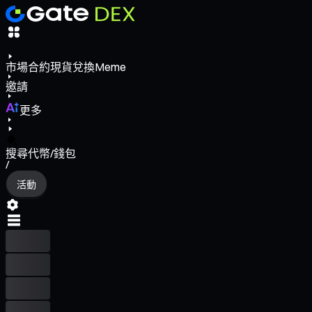
市場
合約
現貨
兌換
Meme
邀請
更多
搜尋代幣/錢包
/
活動