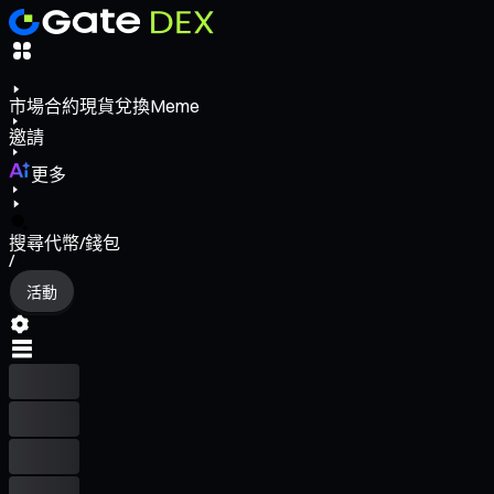
市場
合約
現貨
兌換
Meme
邀請
更多
搜尋代幣/錢包
/
活動