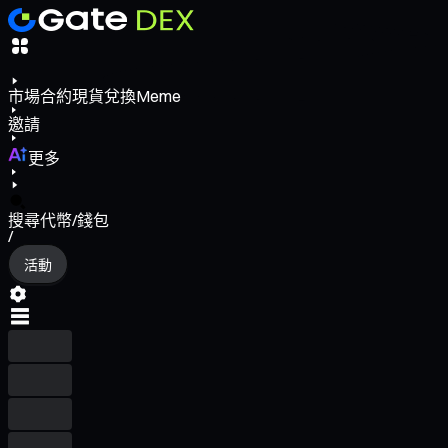
市場
合約
現貨
兌換
Meme
邀請
更多
搜尋代幣/錢包
/
活動