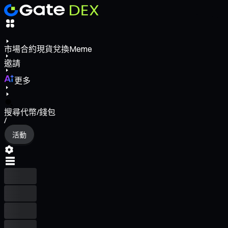
市場
合約
現貨
兌換
Meme
邀請
更多
搜尋代幣/錢包
/
活動